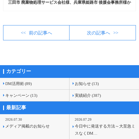
三田市 廃棄物処理サービス会社様、兵庫県姫路市 後援会事務所様か
らダイレクトメール発送代行、商品発送代行などを中心にご注文いた
だきました。
前の記事へ
次の記事へ
カテゴリー
DM活用術 (89)
お知らせ (13)
キャンペーン (13)
実績紹介 (387)
最新記事
2026.07.30
2026.07.29
メディア掲載のお知らせ
今日中に発送する方法～大至急ミ
スなくDM…