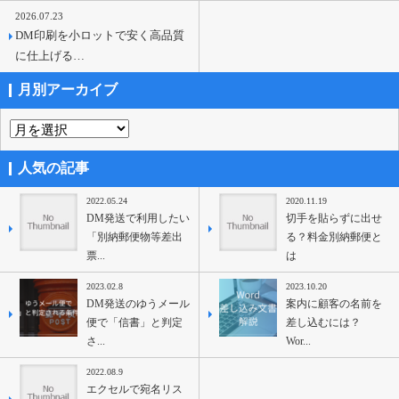
2026.07.23
DM印刷を小ロットで安く高品質
に仕上げる…
月別アーカイブ
人気の記事
2022.05.24
2020.11.19
DM発送で利用したい
切手を貼らずに出せ
「別納郵便物等差出
る？料金別納郵便と
票...
は
2023.02.8
2023.10.20
DM発送のゆうメール
案内に顧客の名前を
便で「信書」と判定
差し込むには？
さ...
Wor...
2022.08.9
エクセルで宛名リス