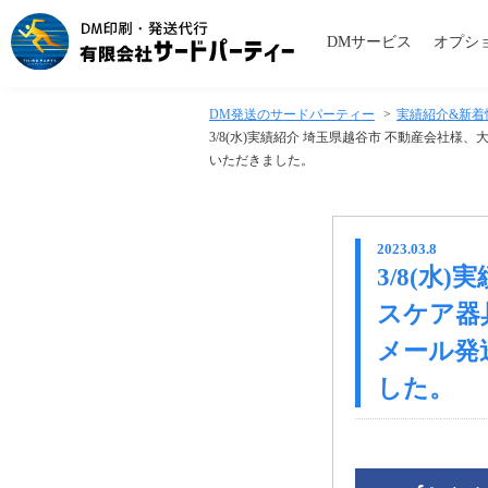
DMサービス
オプシ
DM発送のサードパーティー
>
実績紹介&新着
3/8(水)実績紹介 埼玉県越谷市 不動産会
いただきました。
2023.03.8
3/8(水
スケア器
メール発
した。