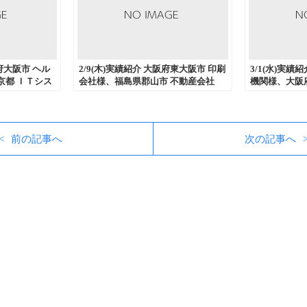
阪府大阪市 ヘル
2/9(木)実績紹介 大阪府東大阪市 印刷
3/1(水)実績
京都 ＩＴシス
会社様、福島県郡山市 不動産会社
機関様、大阪
県高崎市 乗馬
様、千葉県松戸市 コンサルティング
具商社様、大
トメール発送
会社様からDM発送代行、流通加工な
人様からDM
どを中心にご
どを中心にご注文いただきました。
などを中心に
た。
前の記事へ
次の記事へ