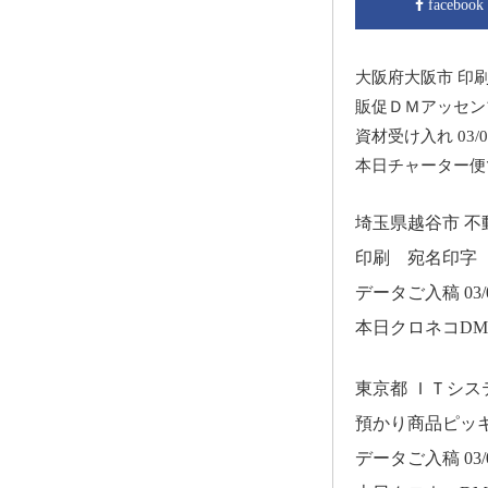
facebook
大阪府大阪市 印
販促ＤＭアッセン
資材受け入れ 03/0
本日チャーター便
埼玉県越谷市 
印刷 宛名印字
データご入稿 03/0
本日クロネコD
東京都 ＩＴシ
預かり商品ピッ
データご入稿 03/0