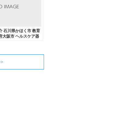
紹介 石川県かほく市 教育
府大阪市 ヘルスケア器
阪府大阪市 一般社団法
発送代行、商品発送代行
ご注文いただきまし