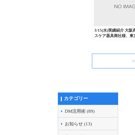
3/15(水)実績紹介 大
スケア器具商社様、東
テム開発会社様、群馬
クラブ様からダイレク
代行、商品発送代行な
注文いただきました。
カテゴリー
DM活用術 (89)
お知らせ (13)