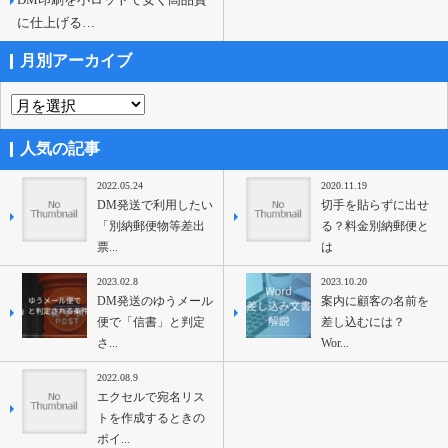
に仕上げる…
月別アーカイブ
人気の記事
2022.05.24
2020.11.19
DM発送で利用したい
切手を貼らずに出せ
「別納郵便物等差出
る？料金別納郵便と
票...
は
2023.02.8
2023.10.20
DM発送のゆうメール
案内に顧客の名前を
便で「信書」と判定
差し込むには？
さ...
Wor...
2022.08.9
エクセルで宛名リス
トを作成するときの
ポイ...