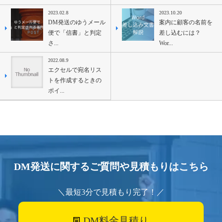
2023.02.8
2023.10.20
DM発送のゆうメール
案内に顧客の名前を
便で「信書」と判定
差し込むには？
さ...
Wor...
2022.08.9
エクセルで宛名リス
トを作成するときの
ポイ...
DM発送に関するご質問や見積もりはこちら
＼最短3分で見積もり完了！／
DM料金見積り