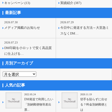
キャンペーン (13)
実績紹介 (387)
最新記事
2026.07.30
2026.07.29
メディア掲載のお知らせ
今日中に発送する方法～大至急ミ
スなくDM…
2026.07.23
DM印刷を小ロットで安く高品質
に仕上げる…
月別アーカイブ
人気の記事
2022.05.24
2020.11.19
DM発送で利用したい
切手を貼らずに出せ
「別納郵便物等差出
る？料金別納郵便と
票...
は