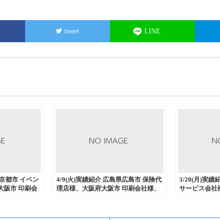
tweet
LINE
府京都市 イベン
4/9(火)実績紹介 広島県広島市 保険代
3/20(月)実
大阪市 印刷会
理店様、大阪府大阪市 印刷会社様、
サービス会社
調剤薬局様から
京都府京都市 イベント運営会社様か
店様、大阪府
印刷などを中心
らDM発送代行、流通加工などを中心
DM発送代行
た。
にご注文いただきました。
ご注文いただ