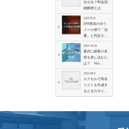
出せる？料金別
納郵便とは
2023.02.8
DM発送のゆう
メール便で「信
書」と判定さ...
2023.10.20
案内に顧客の名
前を差し込むに
は？ Wor...
2022.08.9
エクセルで宛名
リストを作成す
るときのポイ...