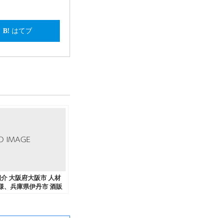
はてブ
績紹介 大阪府大阪市 人材
様、兵庫県伊丹市 酒販
大阪市 印刷会社様から
、流通加工などを中心に
きました。