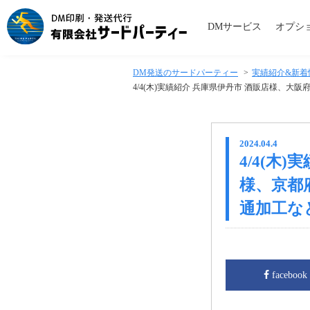
DMサービス
オプシ
DM発送のサードパーティー
>
実績紹介&新着
4/4(木)実績紹介 兵庫県伊丹市 酒販店様、
2024.04.4
4/4(木
様、京都
通加工な
facebook