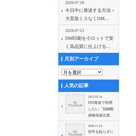
2026.07.29
今日中に発送する方法～
大至急ミスなくDM…
2026.07.23
DM印刷を小ロットで安
く高品質に仕上げる…
月別アーカイブ
人気の記事
2022.05.24
DM発送で利用
したい「別納郵
便物等差出票...
2020.11.19
切手を貼らずに