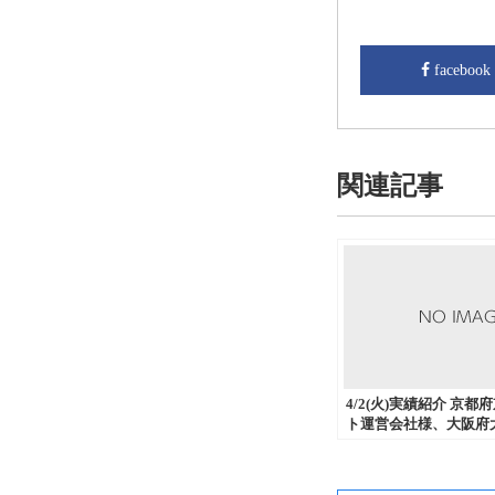
facebook
関連記事
4/2(火)実績紹介 京都
ト運営会社様、大阪府
社様、大阪府大阪市 
DM発送代行、挨拶状
にご注文いただきまし