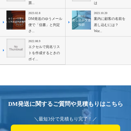
票...
は
2023.02.8
2023.10.20
DM発送のゆうメール
案内に顧客の名前を
便で「信書」と判定
差し込むには？
さ...
Wor...
2022.08.9
エクセルで宛名リス
トを作成するときの
ポイ...
DM発送に関するご質問や見積もりはこちら
＼最短3分で見積もり完了！／