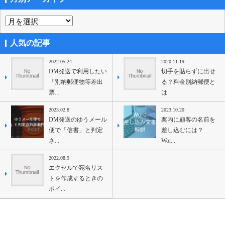
人気の記事
2022.05.24
2020.11.19
DM発送で利用したい
切手を貼らずに出せ
「別納郵便物等差出
る？料金別納郵便と
票...
は
2023.02.8
2023.10.20
DM発送のゆうメール
案内に顧客の名前を
便で「信書」と判定
差し込むには？
さ...
Wor...
2022.08.9
エクセルで宛名リス
トを作成するときの
ポイ...