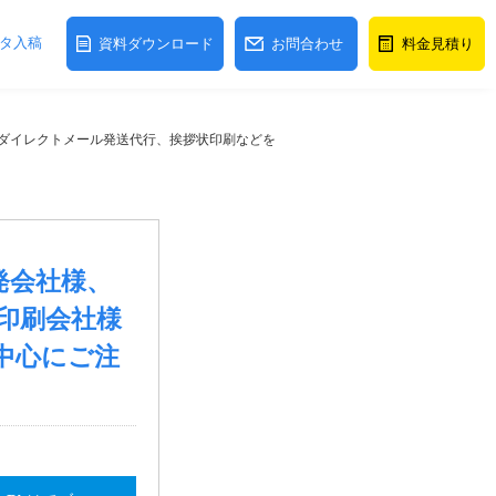
タ入稿
資料ダウンロード
お問合わせ
料金見積り
からダイレクトメール発送代行、挨拶状印刷などを
開発会社様、
印刷会社様
中心にご注