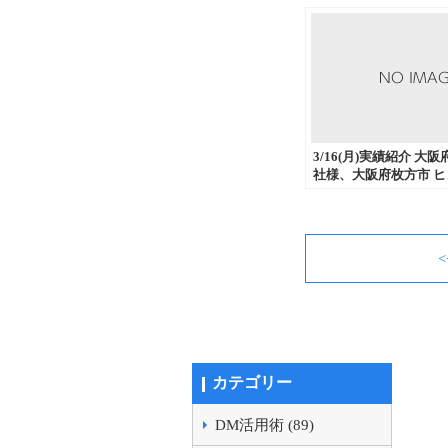
3/16(月)実績紹介 大
社様、大阪府枚方市 
ー開発会社様、奈良県
社様からダイレクトメ
行、流通加工などを中
ただきました。
カテゴリー
DM活用術 (89)