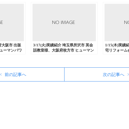
阪府大阪市 出版
3/17(火)実績紹介 埼玉県所沢市 英会
1/15(木)実
ヒューマンパワ
話教室様、大阪府枚方市 ヒューマン
宅リフォーム
奈良市 印刷会
パワー開発会社様、奈良県奈良市 印
広告デザイン
ール発送代
刷会社様からDM発送代行、商品発送
市 印刷会社
心にご注文い
代行などを中心にご注文いただきま
発送代行、挨
した。
ご注文いただ
前の記事へ
次の記事へ