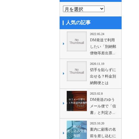
人気の記事
2022.05.24
DM発送で利用
したい「別納郵
便物等差出票...
2020.11.19
切手を貼らずに
出せる？料金別
納郵便とは
2023.02.8
DM発送のゆう
メール便で「信
書」と判定さ...
2023.10.20
案内に顧客の名
前を差し込むに