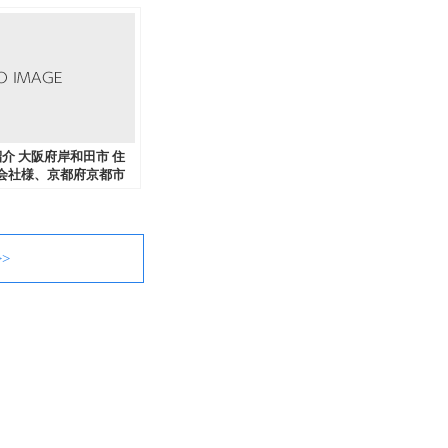
績紹介 大阪府岸和田市 住
会社様、京都府京都市
事務所様、奈良県奈良
様からダイレクトメール
拶状印刷などを中心に
きました。