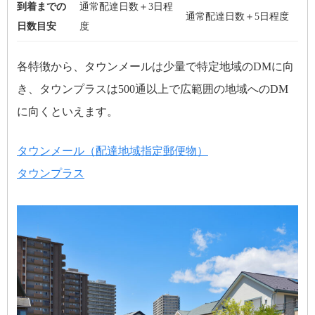
到着までの
通常配達日数＋
3
日程
通常配達日数＋
5
日程度
日数目安
度
各特徴から、タウンメールは少量で特定地域のDMに向
き、タウンプラスは500通以上で広範囲の地域へのDM
に向くといえます。
タウンメール（配達地域指定郵便物）
タウンプラス