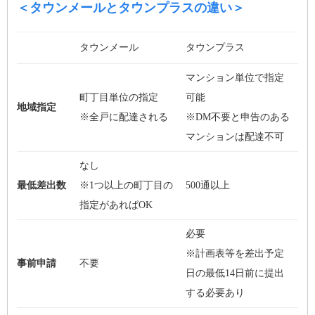
＜タウンメールとタウンプラスの違い＞
タウンメール
タウンプラス
マンション単位で指定
町丁目単位の指定
可能
地域指定
※全戸に配達される
※
DM
不要と申告のある
マンションは配達不可
なし
最低差出数
※
1
つ以上の町丁目の
500
通以上
指定があれば
OK
必要
※計画表等を差出予定
事前申請
不要
日の最低
14
日前に提出
する必要あり