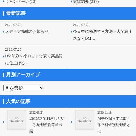
キャンペーン (13)
実績紹介 (387)
最新記事
2026.07.30
2026.07.29
メディア掲載のお知らせ
今日中に発送する方法～大至急ミ
スなくDM…
2026.07.23
DM印刷を小ロットで安く高品質
に仕上げる…
月別アーカイブ
人気の記事
2022.05.24
2020.11.19
DM発送で利用したい
切手を貼らずに出せ
「別納郵便物等差出
る？料金別納郵便と
票...
は