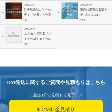
2023.02.8
2023.10.20
DM発送のゆうメール
案内に顧客の名前を
便で「信書」と判定
差し込むには？
さ...
Wor...
2022.08.9
エクセルで宛名リス
トを作成するときの
ポイ...
DM発送に関するご質問や見積もりはこちら
＼最短3分で見積もり完了！／
DM料金見積り