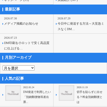
最新記事
2026.07.30
2026.07.29
メディア掲載のお知らせ
今日中に発送する方法～大至急ミ
スなくDM…
2026.07.23
DM印刷を小ロットで安く高品質
に仕上げる…
月別アーカイブ
人気の記事
2022.05.24
2020.11.19
DM発送で利用したい
切手を貼らずに出せ
「別納郵便物等差出
る？料金別納郵便と
票...
は