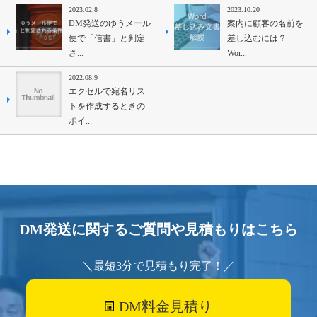
2023.02.8
2023.10.20
DM発送のゆうメール
案内に顧客の名前を
便で「信書」と判定
差し込むには？
さ...
Wor...
2022.08.9
エクセルで宛名リス
トを作成するときの
ポイ...
DM発送に関するご質問や見積もりはこちら
＼最短3分で見積もり完了！／
DM料金見積り