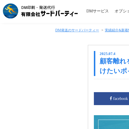
DMサービス
オプシ
DM発送のサードパーティー
>
実績紹介&新着
2025.07.4
顧客離れ
けたいポ
facebook