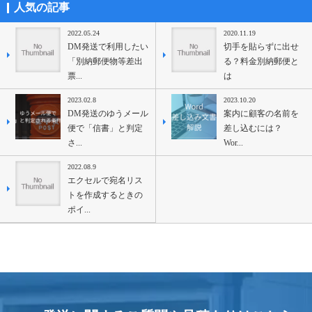
人気の記事
2022.05.24
2020.11.19
DM発送で利用したい
切手を貼らずに出せ
「別納郵便物等差出
る？料金別納郵便と
票...
は
2023.02.8
2023.10.20
DM発送のゆうメール
案内に顧客の名前を
便で「信書」と判定
差し込むには？
さ...
Wor...
2022.08.9
エクセルで宛名リス
トを作成するときの
ポイ...