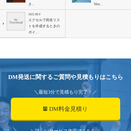
さ...
Wor...
2022.08.9
エクセルで宛名リス
トを作成するときの
ポイ...
DM発送に関するご質問や見積もりはこちら
＼最短3分で見積もり完了！／
DM料金見積り
＼詳しいサービス内容はこちら／