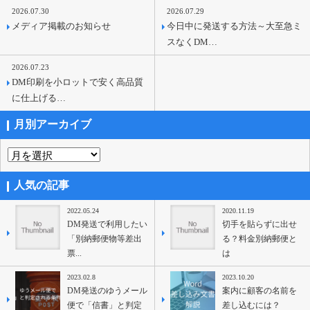
2026.07.30
2026.07.29
メディア掲載のお知らせ
今日中に発送する方法～大至急ミ
スなくDM…
2026.07.23
DM印刷を小ロットで安く高品質
に仕上げる…
月別アーカイブ
人気の記事
2022.05.24
2020.11.19
DM発送で利用したい
切手を貼らずに出せ
「別納郵便物等差出
る？料金別納郵便と
票...
は
2023.02.8
2023.10.20
DM発送のゆうメール
案内に顧客の名前を
便で「信書」と判定
差し込むには？