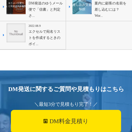
DM発送のゆうメール
案内に顧客の名前を
便で「信書」と判定
差し込むには？
さ...
Wor...
2022.08.9
エクセルで宛名リス
トを作成するときの
ポイ...
DM発送に関するご質問や見積もりはこちら
＼最短3分で見積もり完了！／
DM料金見積り