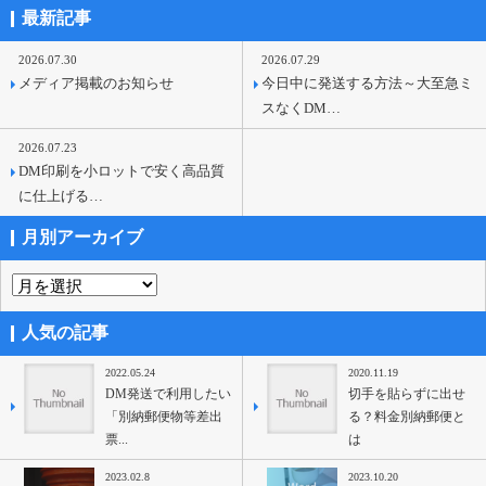
最新記事
2026.07.30
2026.07.29
メディア掲載のお知らせ
今日中に発送する方法～大至急ミ
スなくDM…
2026.07.23
DM印刷を小ロットで安く高品質
に仕上げる…
月別アーカイブ
人気の記事
2022.05.24
2020.11.19
DM発送で利用したい
切手を貼らずに出せ
「別納郵便物等差出
る？料金別納郵便と
票...
は
2023.02.8
2023.10.20